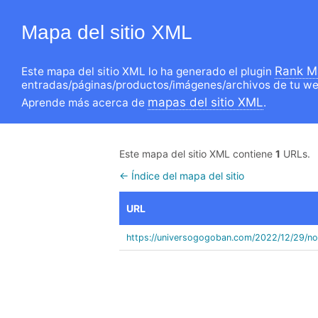
Mapa del sitio XML
Rank M
Este mapa del sitio XML lo ha generado el plugin
entradas/páginas/productos/imágenes/archivos de tu we
mapas del sitio XML
Aprende más acerca de
.
Este mapa del sitio XML contiene
1
URLs.
← Índice del mapa del sitio
URL
https://universogogoban.com/2022/12/29/not