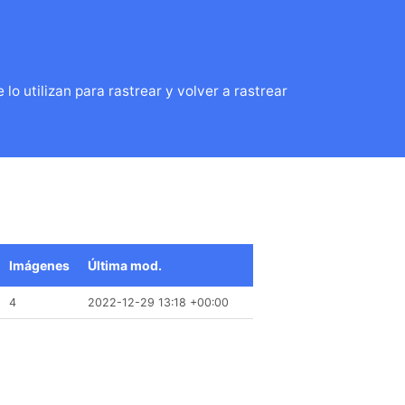
o utilizan para rastrear y volver a rastrear
Imágenes
Última mod.
4
2022-12-29 13:18 +00:00